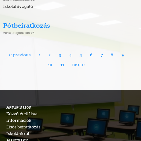
Iskolahívogató
Pótbeiratkozás
2019. augusztus 26.
‹‹ previous
1
2
3
4
5
6
7
8
9
10
11
next ››
Aktualitások
Közzétételi lista
Információk
Elsős beiratkozás
Iskolánkról
Alapítvány