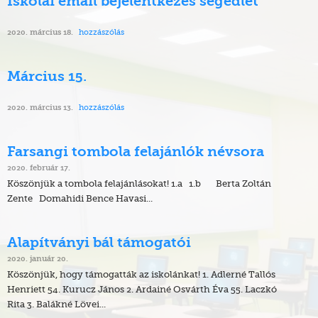
Iskolai email bejelentkezés segédlet
hozzászólás
2020. március 18.
Március 15.
hozzászólás
2020. március 13.
Farsangi tombola felajánlók névsora
2020. február 17.
Köszönjük a tombola felajánlásokat! 1.a 1.b Berta Zoltán
Zente Domahidi Bence Havasi...
Alapítványi bál támogatói
2020. január 20.
Köszönjük, hogy támogatták az iskolánkat! 1. Adlerné Tallós
Henriett 54. Kurucz János 2. Ardainé Osvárth Éva 55. Laczkó
Rita 3. Balákné Lövei...