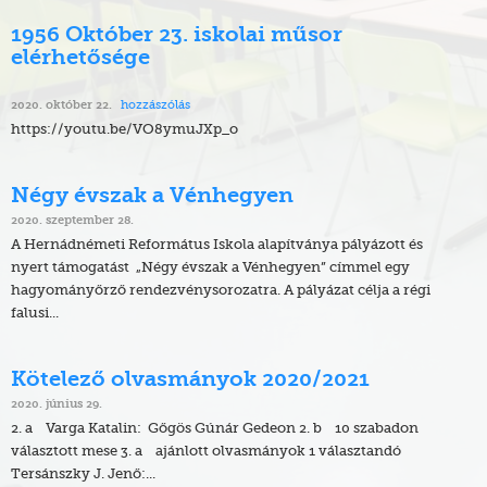
1956 Október 23. iskolai műsor
elérhetősége
hozzászólás
2020. október 22.
https://youtu.be/VO8ymuJXp_o
Négy évszak a Vénhegyen
2020. szeptember 28.
A Hernádnémeti Református Iskola alapítványa pályázott és
nyert támogatást „Négy évszak a Vénhegyen” címmel egy
hagyományőrző rendezvénysorozatra. A pályázat célja a régi
falusi...
Kötelező olvasmányok 2020/2021
2020. június 29.
2. a Varga Katalin: Gőgös Gúnár Gedeon 2. b 10 szabadon
választott mese 3. a ajánlott olvasmányok 1 választandó
Tersánszky J. Jenő:...