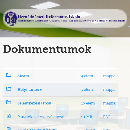
Dokumentumok
4 elem
mappa
Steam
3 elem
mappa
Helyi tanterv
10 elem
mappa
Jelentkezési lapok
Panaszkezelési szabályzat
1,1 MB
PDF