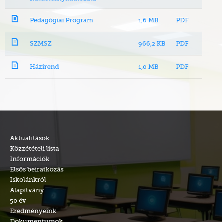
Pedagógiai Program
1,6 MB
PDF
SZMSZ
966,2 KB
PDF
Házirend
1,0 MB
PDF
Aktualitások
Közzétételi lista
Információk
Elsős beiratkozás
Iskolánkról
Alapítvány
50 év
Eredményeink
Dokumentumok