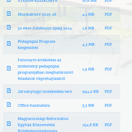
STE(A)M KÉZIKÖNYV
10,6 MB
PDF
Munkakterv 2025-26
4,1 MB
PDF
50 éves Jubileumi újság 2024
1,6 MB
PDF
Pedagógiai Program
4,3 MB
PDF
kiegészítés
Fenntartó értékelése az
intézmény pedagógiai
1,9 MB
PDF
programjában meghatározott
feladatok végrehajtásáról
Járványügyi intézkedési terv
994,0 KB
PDF
Office használata
3,3 MB
PDF
Magyarországi Református
Egyház Köznevelési
254,8 KB
PDF
Küldetésnyilatkozata