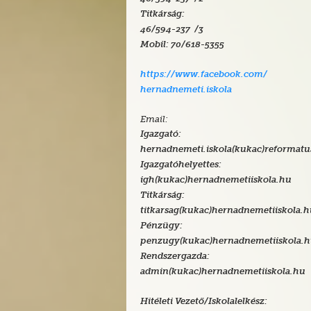
Titkárság:
46/594-237 /3
Mobil:
70/618-5355
https://www.facebook.com/
hernadnemeti.iskola
Email:
Igazgató:
hernadnemeti.iskola(kukac)reformatu
Igazgatóhelyettes:
igh(kukac)hernadnemetiiskola.hu
Titkárság:
titkarsag(kukac)hernadnemetiiskola.
Pénzügy:
penzugy(kukac)hernadnemetiiskola.
Rendszergazda:
admin(kukac)hernadnemetiiskola.hu
Hitéleti Vezető/Iskolalelkész: