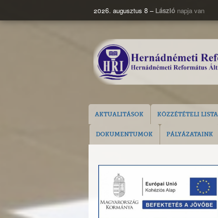
2026. augusztus 8 –
László
napja van
AKTUALITÁSOK
KÖZZÉTÉTELI LISTA
DOKUMENTUMOK
PÁLYÁZATAINK