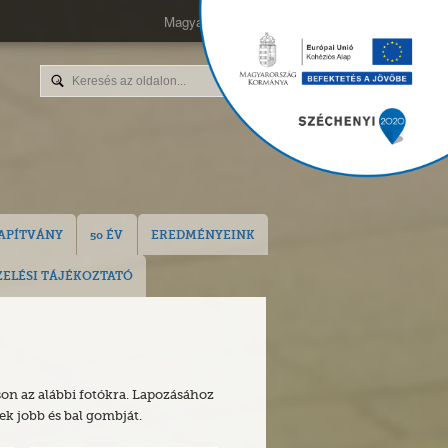
Magyar
English
APÍTVÁNY
50 ÉV
EREDMÉNYEINK
ELÉSI TÁJÉKOZTATÓ
on az alábbi fotókra. Lapozásához
ek jobb és bal gombját.