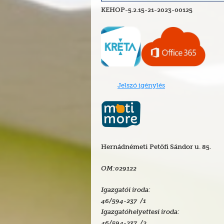
KEHOP-5.2.15-21-2023-00125
Jelszó igénylés
Hernádnémeti Petőfi Sándor u. 85.
OM:029122
Igazgatói iroda:
46/594-237 /1
Igazgatóhelyettesi iroda:
46/594-237 /2