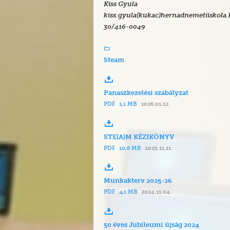
Kiss Gyula
kiss.gyula(kukac)hernadnemetiiskola
30/416-0049
Steam
Panaszkezelési szabályzat
PDF
1,1 MB
2026.01.12.
STE(A)M KÉZIKÖNYV
PDF
10,6 MB
2025.11.11.
Munkakterv 2025-26
PDF
4,1 MB
2024.11.04.
50 éves Jubileumi újság 2024