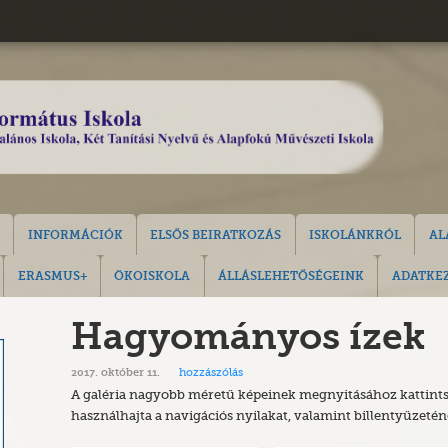
INFORMÁCIÓK
ELSŐS BEIRATKOZÁS
ISKOLÁNKRÓL
AL
ERASMUS+
ÖKOISKOLA
ÁLLÁSLEHETŐSÉGEINK
ADATKEZ
Hagyományos ízek
hozzászólás
2017. október 11.
A galéria nagyobb méretű képeinek megnyitásához kattints
használhajta a navigációs nyilakat, valamint billentyűzetén