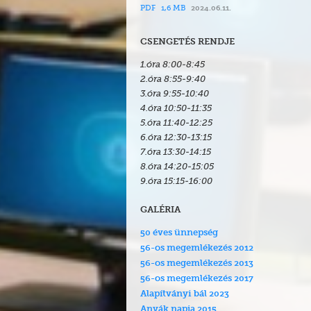
PDF
1,6 MB
2024.06.11.
CSENGETÉS RENDJE
1.óra 8:
00
-8:
45
2.óra 8:
55
-9:
40
3.óra 9:55-10:
40
4.óra 10:
50
-11:35
5.óra 11:
40
-12:25
6.óra 12:
30
-13:15
7.óra 13:30-14:15
8.óra 14:20-15:05
9.óra 15:15-16:00
GALÉRIA
50 éves ünnepség
56-os megemlékezés 2012
56-os megemlékezés 2013
56-os megemlékezés 2017
Alapítványi bál 2023
Anyák napja 2015