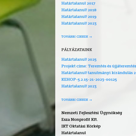
Határtalanul 2017
Határtalanul! 2018
Határtalanul! 2019
Határtalanul! 2023
TOVÁBBI CIKKEK
PÁLYÁZATAINK
Határtalanul! 2025
Projekt címe: Teremtés és újjáteremté
Határtalanul! tanulmányi kirándulás 
KEHOP-5.2.15-21-2023-00125
Határtalanul! 2023
TOVÁBBI CIKKEK
Nemzeti Fejlesztési Ügynökség
Esza Nonprofit Kft.
IKT Oktatási Körkép
Határtalanul