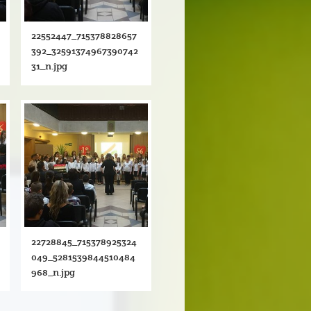
22552447_715378828657
392_32591374967390742
31_n.jpg
22728845_715378925324
049_5281539844510484
968_n.jpg