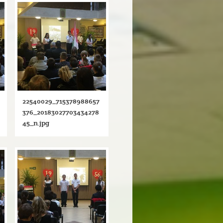
22540029_715378988657
376_20183027703434278
45_n.jpg