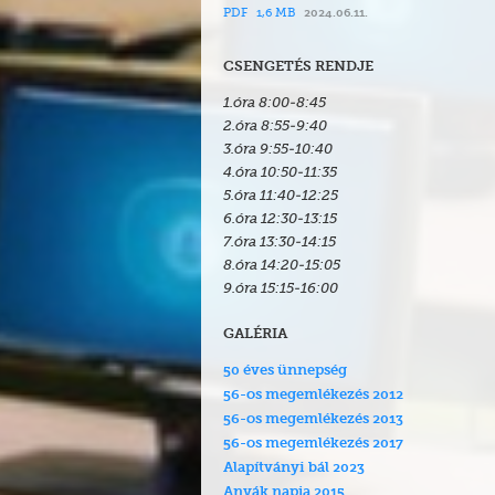
PDF
1,6 MB
2024.06.11.
CSENGETÉS RENDJE
1.óra 8:
00
-8:
45
2.óra 8:
55
-9:
40
3.óra 9:55-10:
40
4.óra 10:
50
-11:35
5.óra 11:
40
-12:25
6.óra 12:
30
-13:15
7.óra 13:30-14:15
8.óra 14:20-15:05
9.óra 15:15-16:00
GALÉRIA
50 éves ünnepség
56-os megemlékezés 2012
56-os megemlékezés 2013
56-os megemlékezés 2017
Alapítványi bál 2023
Anyák napja 2015