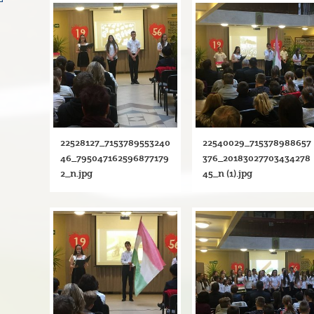
22528127_7153789553240
22540029_715378988657
46_795047162596877179
376_20183027703434278
2_n.jpg
45_n (1).jpg