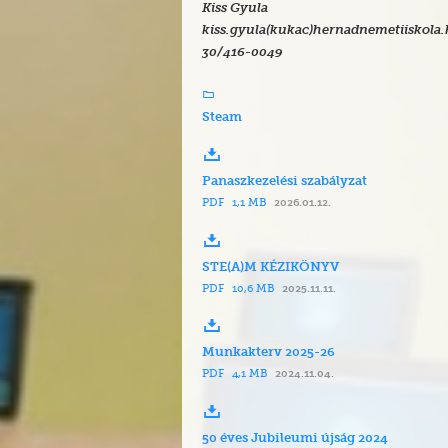
Kiss Gyula
kiss.gyula(kukac)hernadnemetiiskola
30/416-0049
Steam
Panaszkezelési szabályzat
PDF
1,1 MB
2026.01.12.
STE(A)M KÉZIKÖNYV
PDF
10,6 MB
2025.11.11.
Munkakterv 2025-26
PDF
4,1 MB
2024.11.04.
50 éves Jubileumi újság 2024