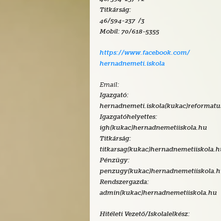
Titkárság:
46/594-237 /3
Mobil:
70/618-5355
https://www.facebook.com/
hernadnemeti.iskola
Email:
Igazgató:
hernadnemeti.iskola(kukac)reformatu
Igazgatóhelyettes:
igh(kukac)hernadnemetiiskola.hu
Titkárság:
titkarsag(kukac)hernadnemetiiskola.
Pénzügy:
penzugy(kukac)hernadnemetiiskola.
Rendszergazda:
admin(kukac)hernadnemetiiskola.hu
Hitéleti Vezető/Iskolalelkész: