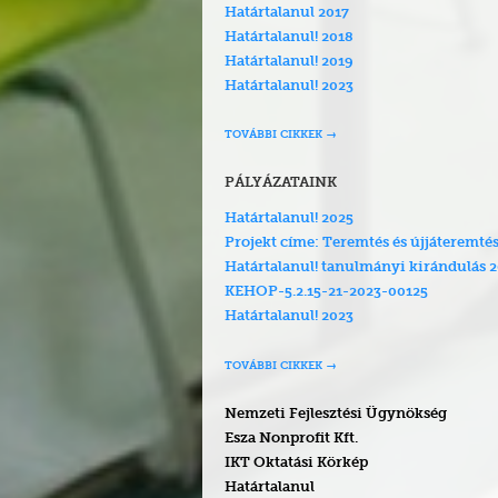
Határtalanul 2017
Határtalanul! 2018
Határtalanul! 2019
Határtalanul! 2023
TOVÁBBI CIKKEK
PÁLYÁZATAINK
Határtalanul! 2025
Projekt címe: Teremtés és újjáteremté
Határtalanul! tanulmányi kirándulás 
KEHOP-5.2.15-21-2023-00125
Határtalanul! 2023
TOVÁBBI CIKKEK
Nemzeti Fejlesztési Ügynökség
Esza Nonprofit Kft.
IKT Oktatási Körkép
Határtalanul