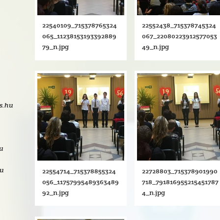
22540109_715378765324
22552438_715378745324
065_11238153193392889
067_22080223912577053
79_n.jpg
49_n.jpg
s.hu
hu
hu
22554714_715378855324
22728803_715378901990
056_11757995489363489
718_791816955215451787
92_n.jpg
4_n.jpg