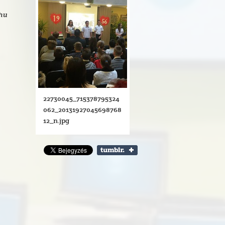
.hu
22730045_715378795324
062_20131927045698768
12_n.jpg