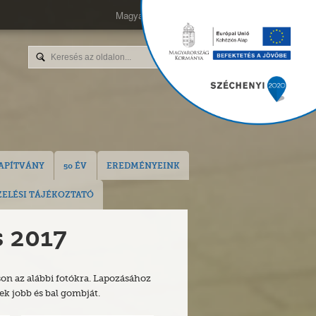
Magyar
English
APÍTVÁNY
50 ÉV
EREDMÉNYEINK
ELÉSI TÁJÉKOZTATÓ
 2017
on az alábbi fotókra. Lapozásához
ek jobb és bal gombját.