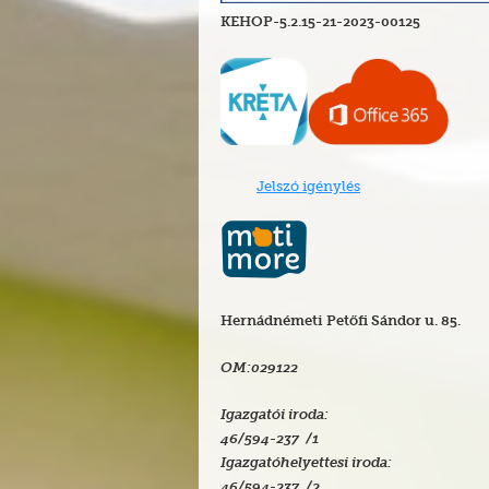
KEHOP-5.2.15-21-2023-00125
Jelszó igénylés
Hernádnémeti Petőfi Sándor u. 85.
OM:029122
Igazgatói iroda:
46/594-237 /1
Igazgatóhelyettesi iroda:
46/594-237 /2