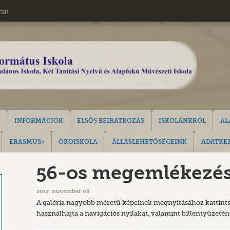
van
INFORMÁCIÓK
ELSŐS BEIRATKOZÁS
ISKOLÁNKRÓL
AL
ERASMUS+
ÖKOISKOLA
ÁLLÁSLEHETŐSÉGEINK
ADATKEZ
56-os megemlékezés
2017. november 08.
A galéria nagyobb méretű képeinek megnyitásához kattints
használhajta a navigációs nyilakat, valamint billentyűzetén