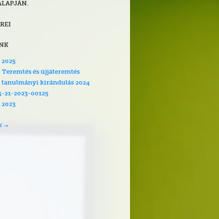
ALAPJÁN.
REI
INK
 2025
: Teremtés és újjáteremtés
! tanulmányi kirándulás 2024
5-21-2023-00125
 2023
K