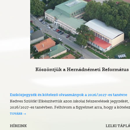
Köszöntjük a Hernádnémeti Református 
Eszközjegyzék és kötelező olvasmányok a 2026/2027-es tanévre
Kedves Szülők! Elkészítettük azon iskolai felszerelések jegyzékét
2026/2027-es tanévben. Felhívom a figyelmet arra, hogy a kötele
TOVÁBB
HÍREINK
LELKI TÁPL