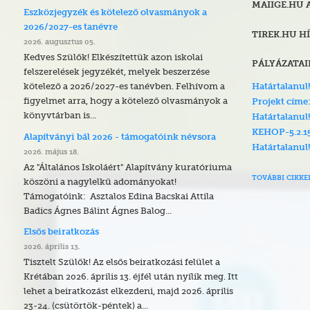
MAIIGE.HU 
Eszközjegyzék és kötelező olvasmányok a
2026/2027-es tanévre
TIREK.HU HÍ
2026. augusztus 05.
Kedves Szülők! Elkészítettük azon iskolai
PÁLYÁZATA
felszerelések jegyzékét, melyek beszerzése
kötelező a 2026/2027-es tanévben. Felhívom a
Határtalanul!
figyelmet arra, hogy a kötelező olvasmányok a
Projekt címe
könyvtárban is...
Határtalanul
KEHOP-5.2.1
Alapítványi bál 2026 - támogatóink névsora
Határtalanul!
2026. május 18.
Az "Általános Iskoláért" Alapítvány kuratóriuma
TOVÁBBI CIKKE
köszöni a nagylelkű adományokat!
Támogatóink: Asztalos Edina Bacskai Attila
Badics Ágnes Bálint Ágnes Balog...
Elsős beiratkozás
2026. április 13.
Tisztelt Szülők! Az elsős beiratkozási felület a
Krétában 2026. április 13. éjfél után nyílik meg. Itt
lehet a beiratkozást elkezdeni, majd 2026. április
23-24. (csütörtök-péntek) a...