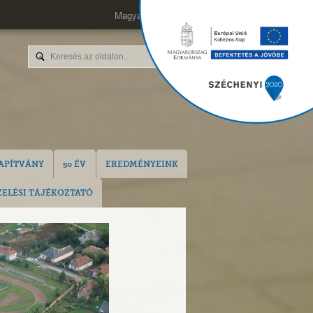
Magyar
English
APÍTVÁNY
50 ÉV
EREDMÉNYEINK
ELÉSI TÁJÉKOZTATÓ