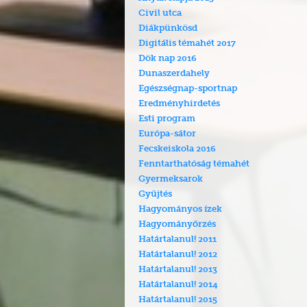
Civil utca
Diákpünkösd
Digitális témahét 2017
Dök nap 2016
Dunaszerdahely
Egészségnap-sportnap
Eredményhirdetés
Esti program
Európa-sátor
Fecskeiskola 2016
Fenntarthatóság témahét
Gyermeksarok
Gyűjtés
Hagyományos ízek
Hagyományőrzés
Határtalanul! 2011
Határtalanul! 2012
Határtalanul! 2013
Határtalanul! 2014
Határtalanul! 2015