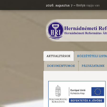
2026. augusztus 7 –
Ibolya
napja van
AKTUALITÁSOK
KÖZZÉTÉTELI LISTA
DOKUMENTUMOK
PÁLYÁZATAINK