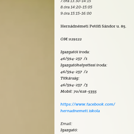
7.óra 13:30-14:15
8.óra 14:20-15:05
9.óra 15:15-16:00
Hernádnémeti Petőfi Sándor u. 85.
OM:029122
Igazgatói iroda:
46/594-237 /1
Igazgatóhelyettesi iroda:
46/594-237 /2
Titkárság:
46/594-237 /3
Mobil:
70/618-5355
https://www.facebook.com/
hernadnemeti.iskola
Email:
Igazgató: