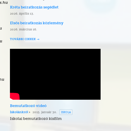
s.hu
Kréta beiratkozás segédlet
2026. április 13.
Elsős beiratkozás közlemény
hu
2026. március 16.
TOVÁBBI CIKKEK
hu
.hu
Bemutatkozó videó
ISKOLA
Iskolánkról
2015. január 30.
Iskolai bemutatkozó kisfilm