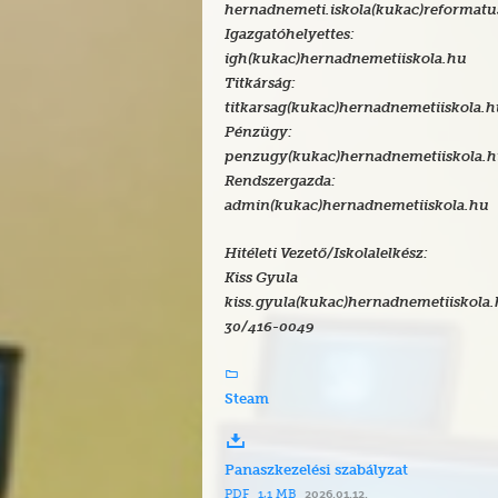
hernadnemeti.iskola(kukac)reformatu
Igazgatóhelyettes:
igh(kukac)hernadnemetiiskola.hu
Titkárság:
titkarsag(kukac)hernadnemetiiskola.
Pénzügy:
penzugy(kukac)hernadnemetiiskola.
Rendszergazda:
admin(kukac)hernadnemetiiskola.hu
Hitéleti Vezető/Iskolalelkész:
Kiss Gyula
kiss.gyula(kukac)hernadnemetiiskola
30/416-0049
Steam
Panaszkezelési szabályzat
PDF
1,1 MB
2026.01.12.