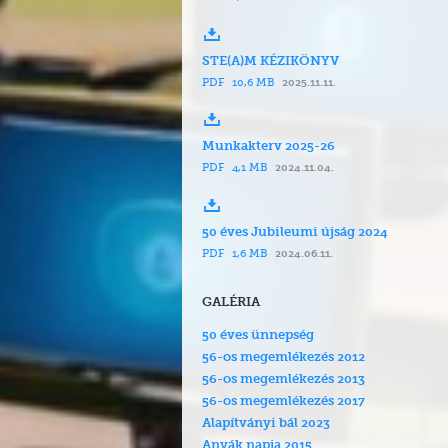
STE(A)M KÉZIKÖNYV
PDF
10,6 MB
2025.11.11.
Munkakterv 2025-26
PDF
4,1 MB
2024.11.04.
50 éves Jubileumi újság 2024
PDF
1,6 MB
2024.06.11.
GALÉRIA
50 éves ünnepség
56-os megemlékezés 2012
56-os megemlékezés 2013
56-os megemlékezés 2017
Alapítványi bál 2023
Anyák napja 2015