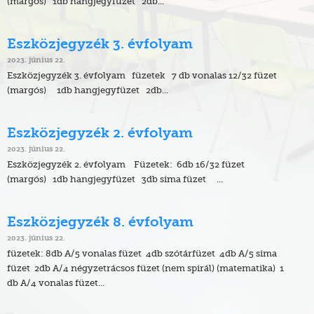
(margós) 1db hangjegyfüzet 2db...
Eszközjegyzék 3. évfolyam
2023. június 22.
Eszközjegyzék 3. évfolyam füzetek 7 db vonalas 12/32 füzet
(margós) 1db hangjegyfüzet 2db...
Eszközjegyzék 2. évfolyam
2023. június 22.
Eszközjegyzék 2. évfolyam Füzetek: 6db 16/32 füzet
(margós) 1db hangjegyfüzet 3db sima füzet ...
Eszközjegyzék 8. évfolyam
2023. június 22.
füzetek: 8db A/5 vonalas füzet 4db szótárfüzet 4db A/5 sima
füzet 2db A/4 négyzetrácsos füzet (nem spirál) (matematika) 1
db A/4 vonalas füzet...