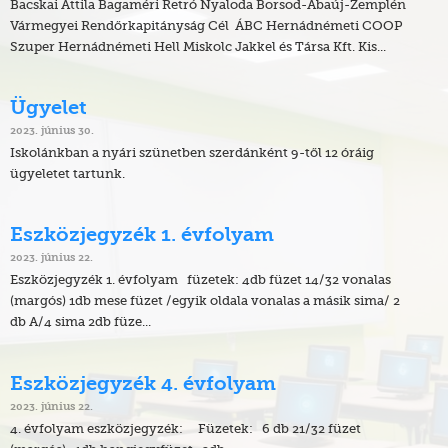
Bacskai Attila Bagaméri Retró Nyaloda Borsod-Abaúj-Zemplén
Vármegyei Rendőrkapitányság Cél ÁBC Hernádnémeti COOP
Szuper Hernádnémeti Hell Miskolc Jakkel és Társa Kft. Kis...
Ügyelet
2023. június 30.
Iskolánkban a nyári szünetben szerdánként 9-től 12 óráig
ügyeletet tartunk.
Eszközjegyzék 1. évfolyam
2023. június 22.
Eszközjegyzék 1. évfolyam füzetek: 4db füzet 14/32 vonalas
(margós) 1db mese füzet /egyik oldala vonalas a másik sima/ 2
db A/4 sima 2db füze...
Eszközjegyzék 4. évfolyam
2023. június 22.
4. évfolyam eszközjegyzék: Füzetek: 6 db 21/32 füzet