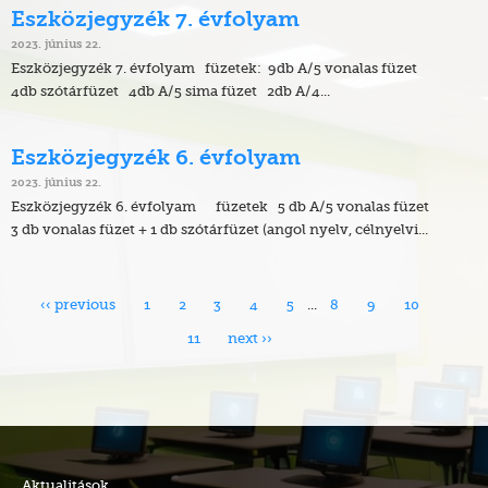
Eszközjegyzék 7. évfolyam
2023. június 22.
Eszközjegyzék 7. évfolyam füzetek: 9db A/5 vonalas füzet
4db szótárfüzet 4db A/5 sima füzet 2db A/4...
Eszközjegyzék 6. évfolyam
2023. június 22.
Eszközjegyzék 6. évfolyam füzetek 5 db A/5 vonalas füzet
3 db vonalas füzet + 1 db szótárfüzet (angol nyelv, célnyelvi...
‹‹ previous
1
2
3
4
5
...
8
9
10
11
next ››
Aktualitások