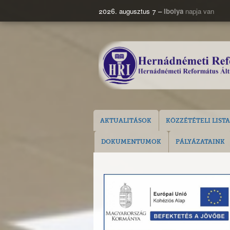
2026. augusztus 7 –
Ibolya
napja van
AKTUALITÁSOK
KÖZZÉTÉTELI LISTA
DOKUMENTUMOK
PÁLYÁZATAINK