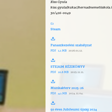
Kiss Gyula
kiss.gyula(kukac)hernadnemetiiskola
30/416-0049
Steam
Panaszkezelési szabályzat
PDF
1,1 MB
2026.01.12.
STE(A)M KÉZIKÖNYV
PDF
10,6 MB
2025.11.11.
Munkakterv 2025-26
PDF
4,1 MB
2024.11.04.
50 éves Jubileumi újság 2024