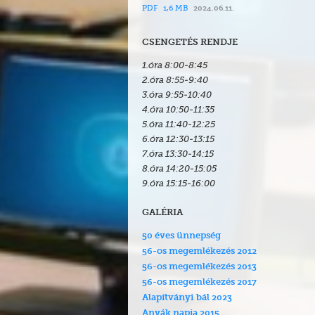
PDF
1,6 MB
2024.06.11.
CSENGETÉS RENDJE
1.óra 8:
00
-8:
45
2.óra 8:
55
-9:
40
3.óra 9:55-10:
40
4.óra 10:
50
-11:35
5.óra 11:
40
-12:25
6.óra 12:
30
-13:15
7.óra 13:30-14:15
8.óra 14:20-15:05
9.óra 15:15-16:00
GALÉRIA
50 éves ünnepség
56-os megemlékezés 2012
56-os megemlékezés 2013
56-os megemlékezés 2017
Alapítványi bál 2023
Anyák napja 2015