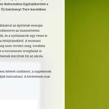
eni Református Egyházkerület a
 Új Széchenyi Terv keretében
lásával az épületek energia
sökkentve az üzemeltetési
k, és a nyílászárók egy része is
a felújításokból. A mostani
 még nem történt meg, továbbá
s a tornaterem üvegfalait is
lemek kerültek fel az iskola
nem felével csökkent, a napelemek
ják biztosítani. A kivitelezés már