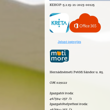
KEHOP-5.2.15-21-2023-00125
Jelszó igénylés
Hernádnémeti Petőfi Sándor u. 85.
OM:029122
Igazgatói iroda:
46/594-237 /1
Igazgatóhelyettesi iroda:
46/594-237 /2