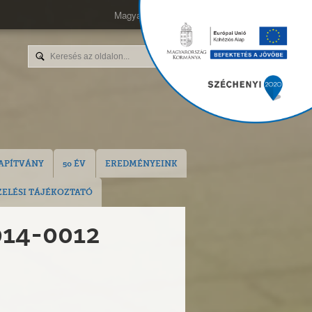
Magyar
English
APÍTVÁNY
50 ÉV
EREDMÉNYEINK
ELÉSI TÁJÉKOZTATÓ
014-0012