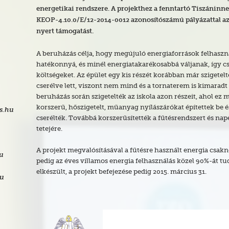
energetikai rendszere.
A projekthez a fenntartó Tiszáninn
KEOP-4.10.0/E/12-2014-0012 azonosítószámú pályázattal az
nyert támogatást.
A beruházás célja, hogy megújuló energiaforrások felhaszná
hatékonnyá, és minél energiatakarékosabbá váljanak, így c
költségeket. Az épület egy kis részét korábban már szigetelté
cserélve lett, viszont nem mind és a tornaterem is kimaradt 
beruházás során szigetelték az iskola azon részeit, ahol ez
korszerű, hőszigetelt, műanyag nyílászárókat építettek be é
s.hu
cserélték. Továbbá korszerűsítették a fűtésrendszert és nape
tetejére.
A projekt megvalósításával a fűtésre használt energia csak
hu
pedig az éves villamos energia felhasználás közel 90%-át tud
elkészült, a projekt befejezése pedig 2015. március 31.
hu