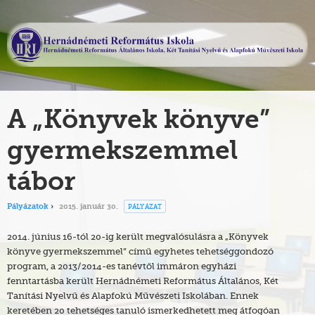
A „Könyvek könyve”
gyermekszemmel
tábor
PÁLYÁZAT
Pályázatok
2015. január 30.
2014. június 16-tól 20-ig került megvalósulásra a „Könyvek
könyve gyermekszemmel” című egyhetes tehetséggondozó
program, a 2013/2014-es tanévtől immáron egyházi
fenntartásba került Hernádnémeti Református Általános, Két
Tanítási Nyelvű és Alapfokú Művészeti Iskolában. Ennek
keretében 20 tehetséges tanuló ismerkedhetett meg átfogóan