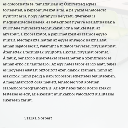
és dolgozhatta fel tematikusan az Ószövetség egyes
történeteit, a képzőművészet által. A pályázat lehetőséget
nyújtott arra, hogy hátrányos helyzetű gyerekek is
megismerkedhessenek, és betekintést nyerve elsajátíthassák a
különféle művészeti technikákat, így a batikfestést, az
akvarellt, a szobrászatot, a papírmetszést és számos egyéb
műfajt. Megtapasztalhatták az egyes anyagok használatát,
annak sajátosságait, valamint a tudatos tervezési folyamatokat.
Átélhették a technikák nyújtotta alkotási folyamat örömét.
Általuk, behatóbb ismereteket szerezhettek a Szentírásról és
annak erkölcsi tanításáról. Az egy hetes tábor ez idő alatt, teljes
és ingyenes ellátást biztosított ezen diákok számára, mind az
eszközök, mind pedig a napi többszöri étkeztetés tekintetében.
A meghatározott órák mellett, lehetőség volt kötetlen
szabadidős programokra is. Az egy hetes tábor közös szekkó
festéssel és egy, az elkészült munkákból válogatott kiállítással
sikeresen zárult.
Szarka Norbert