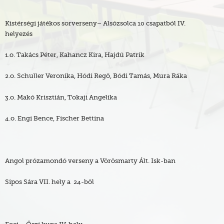
Kistérségi játékos sorverseny– Alsózsolca 10 csapatból IV.
helyezés
1.o. Takács Péter, Kahancz Kira, Hajdú Patrik
2.o. Schuller Veronika, Hódi Regő, Bódi Tamás, Mura Ráka
3.o. Makó Krisztián, Tokaji Angelika
4.o. Engi Bence, Fischer Bettina
Angol prózamondó verseny a Vörösmarty Ált. Isk-ban
Sipos Sára VII. hely a 24-ből
Foci – Őszi kupa IV. hely