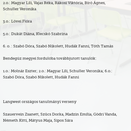
2.o.: Magyar Lili, Vajas Réka, Rákosi Viktória, Bíró Ágnes,
Schuller Veronika
3.o.: Lövei Flóra
5.o.: Dukát Diána, Klecskó Szabrina
6. o. : Szabó Dóra, Szabó Nikolett, Hudák Fanni, Tóth Tamás
Bendegúz megyei fordulóba továbbjutott tanulók:
1.o.: Molnár Eszter; 2.o.: Magyar Lili, Schuller Veronika; 6.o.:
Szabó Dóra, Szabó Nikolett, Hudák Fanni
Langwest országos tanulmányi verseny
Szauervein Zsanett, Szűcs Dorka, Madzin Emília, Gödri Vanda,
Németh Kitti, Mátyus Maja, Sipos Sára