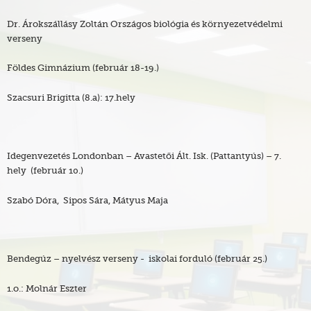
Dr. Árokszállásy Zoltán Országos biológia és környezetvédelmi
verseny
Földes Gimnázium (február 18-19.)
Szacsuri Brigitta (8.a): 17.hely
Idegenvezetés Londonban – Avastetői Ált. Isk. (Pattantyús) – 7.
hely (február 10.)
Szabó Dóra, Sipos Sára, Mátyus Maja
Bendegúz – nyelvész verseny - iskolai forduló (február 25.)
1.o.: Molnár Eszter