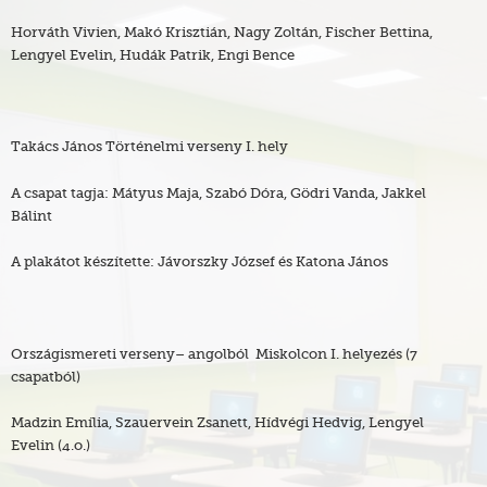
Horváth Vivien, Makó Krisztián, Nagy Zoltán, Fischer Bettina,
Lengyel Evelin, Hudák Patrik, Engi Bence
Takács János Történelmi verseny I. hely
A csapat tagja: Mátyus Maja, Szabó Dóra, Gödri Vanda, Jakkel
Bálint
A plakátot készítette: Jávorszky József és Katona János
Országismereti verseny– angolból Miskolcon I. helyezés (7
csapatból)
Madzin Emília, Szauervein Zsanett, Hídvégi Hedvig, Lengyel
Evelin (4.o.)