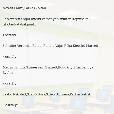
Novák Fanni,Farkas Zoltán
Selyemréti angol nyelvi versenyen szintén képviselték
iskolánkat diákjaink:
1.osztály
Schuller Veronika,Rátkai Renáta,Vajas Réka,Klecskó Marcell
3.osztály:
Madzin Emília,Szauervein Zsanett,Bogdány Bítia,Lengyel
Evelin
5.osztály:
Szabó Nikolett,Szabó Dóra,Szűcs Adriána,Farkas Patrik
6.osztály: