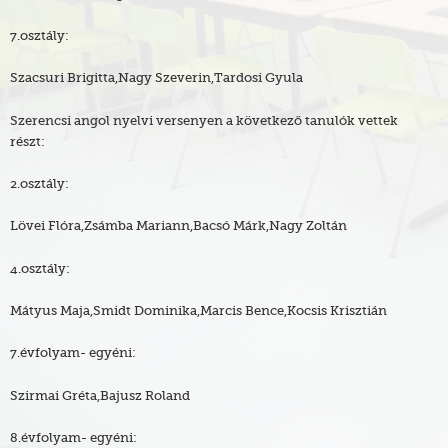
7.osztály:
Szacsuri Brigitta,Nagy Szeverin,Tardosi Gyula
Szerencsi angol nyelvi versenyen a következő tanulók vettek
részt:
2.osztály:
Lövei Flóra,Zsámba Mariann,Bacsó Márk,Nagy Zoltán
4.osztály:
Mátyus Maja,Smidt Dominika,Marcis Bence,Kocsis Krisztián
7.évfolyam- egyéni:
Szirmai Gréta,Bajusz Roland
8.évfolyam- egyéni: