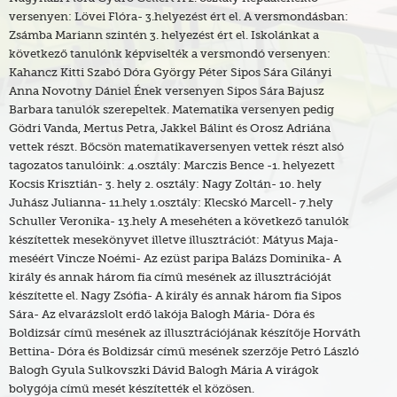
versenyen: Lövei Flóra- 3.helyezést ért el. A versmondásban:
Zsámba Mariann szintén 3. helyezést ért el. Iskolánkat a
következő tanulónk képviselték a versmondó versenyen:
Kahancz Kitti Szabó Dóra György Péter Sipos Sára Gilányi
Anna Novotny Dániel Ének versenyen Sipos Sára Bajusz
Barbara tanulók szerepeltek. Matematika versenyen pedig
Gödri Vanda, Mertus Petra, Jakkel Bálint és Orosz Adriána
vettek részt. Bőcsön matematikaversenyen vettek részt alsó
tagozatos tanulóink: 4.osztály: Marczis Bence -1. helyezett
Kocsis Krisztián- 3. hely 2. osztály: Nagy Zoltán- 10. hely
Juhász Julianna- 11.hely 1.osztály: Klecskó Marcell- 7.hely
Schuller Veronika- 13.hely A mesehéten a következő tanulók
készítettek mesekönyvet illetve illusztrációt: Mátyus Maja-
meséért Vincze Noémi- Az ezüst paripa Balázs Dominika- A
király és annak három fia című mesének az illusztrációját
készítette el. Nagy Zsófia- A király és annak három fia Sipos
Sára- Az elvarázslolt erdő lakója Balogh Mária- Dóra és
Boldizsár című mesének az illusztrációjának készítője Horváth
Bettina- Dóra és Boldizsár című mesének szerzője Petró László
Balogh Gyula Sulkovszki Dávid Balogh Mária A virágok
bolygója című mesét készítették el közösen.