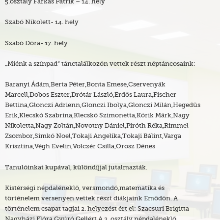
5.osztály Farkas Patrik – 14. hely
Szabó Nikolett- 14. hely
Szabó Dóra- 17. hely
„Miénk a színpad” tánctalálkozón vettek részt néptáncosaink:
Baranyi Ádám,Berta Péter,Bonta Emese,Cservenyák
Marcell,Dobos Eszter,Drótár László,Erdős Laura,Fischer
Bettina,Glonczi Adrienn,Glonczi Ibolya,Glonczi Milán,Hegedűs
Erik,Klecskó Szabrina,Klecskó Szimonetta,Kórik Márk,Nagy
Nikoletta,Nagy Zoltán,Novotny Dániel,Piróth Réka,Rimmel
Zsombor,Simkó Noel,Tokaji Angelika,Tokaji Bálint,Varga
Krisztina,Végh Evelin,Volczér Csilla,Orosz Dénes
Tanulóinkat kupával, különdíjjal jutalmazták.
Kistérségi népdaléneklő, versmondó,matematika és
történelem versenyen vettek részt diákjaink Emődön. A
történelem csapat tagjai 2. helyezést ért el: Szacsuri Brigitta
Nagyházi Flóra Gyúró Gellért A 2. osztály népdaléneklő