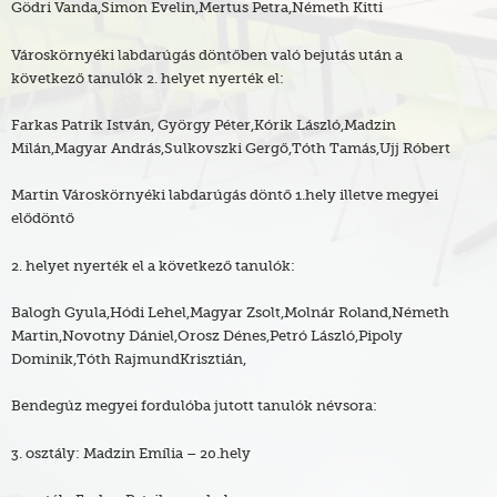
Gödri Vanda,Simon Evelin,Mertus Petra,Németh Kitti
Városkörnyéki labdarúgás döntőben való bejutás után a
következő tanulók 2. helyet nyerték el:
Farkas Patrik István, György Péter,Kórik László,Madzin
Milán,Magyar András,Sulkovszki Gergő,Tóth Tamás,Ujj Róbert
Martin Városkörnyéki labdarúgás döntő 1.hely illetve megyei
elődöntő
2. helyet nyerték el a következő tanulók:
Balogh Gyula,Hódi Lehel,Magyar Zsolt,Molnár Roland,Németh
Martin,Novotny Dániel,Orosz Dénes,Petró László,Pipoly
Dominik,Tóth RajmundKrisztián,
Bendegúz megyei fordulóba jutott tanulók névsora:
3. osztály: Madzin Emília – 20.hely