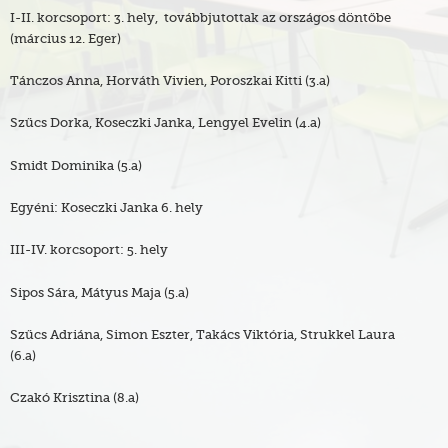
I-II. korcsoport: 3. hely, továbbjutottak az országos döntőbe
(március 12. Eger)
Tánczos Anna, Horváth Vivien, Poroszkai Kitti (3.a)
Szűcs Dorka, Koseczki Janka, Lengyel Evelin (4.a)
Smidt Dominika (5.a)
Egyéni: Koseczki Janka 6. hely
III-IV. korcsoport: 5. hely
Sipos Sára, Mátyus Maja (5.a)
Szűcs Adriána, Simon Eszter, Takács Viktória, Strukkel Laura
(6.a)
Czakó Krisztina (8.a)