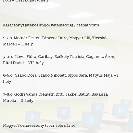
Karácsonyi játékos angol vetélkedő (54 csapat volt!)
1-2.o. Molnár Eszter, Tánczos Imre, Magyar Lili, Klecskó
Marcell – I. hely
3-4. o. Lövei Flóra, Garibay-Székely Patrícia, Gaganetz Áron,
Bűdi Dávid – VII. hely
5-6.o. Szabó Dóra, Szabó Nikolett, Sipos Sára, Mátyus Maja – I.
hely
7-8.o. Gödri Vanda, Németh Kitti, Jakkel Bálint, Bakajsza
Mirella – II. hely
Megyei Tornaverseny (2011. február 19.)