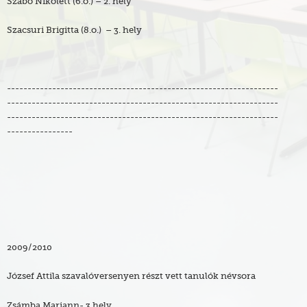
Szabó Nikolett (6.o.) – 2. hely
Szacsuri Brigitta (8.o.) – 3. hely
------------------------------------------------------------------
------------------------------------------------------------------
------------------------------------------------------------------
----------------
2009/2010
József Attila szavalóversenyen részt vett tanulók névsora
Zsámba Mariann- 3.hely