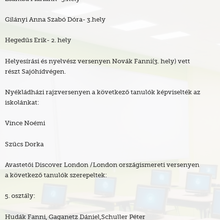
Gilányi Anna Szabó Dóra- 3.hely
Hegedűs Erik- 2. hely
Helyesírási és nyelvész versenyen Novák Fanni(3. hely) vett
részt Sajóhídvégen.
Nyékládházi rajzversenyen a következő tanulók képviselték az
iskolánkat:
Vince Noémi
Szűcs Dorka
Avastetői Discover London /London országismereti versenyen
a következő tanulók szerepeltek:
5. osztály:
Hudák Fanni, Gaganetz Dániel,Schuller Péter